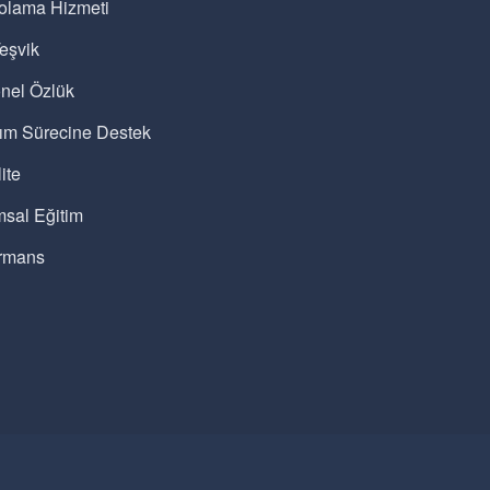
olama Hizmeti
eşvik
nel Özlük
lım Sürecine Destek
ite
sal Eğitim
rmans