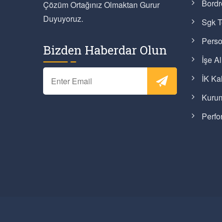
Bordr
Çözüm Ortağınız Olmaktan Gurur
Duyuyoruz.
Sgk T
Perso
Bizden Haberdar Olun
İşe A
İK Kal
Kurum
Perfo