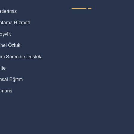
tlerimiz
olama Hizmeti
eşvik
nel Özlük
lım Sürecine Destek
ite
sal Eğitim
rmans