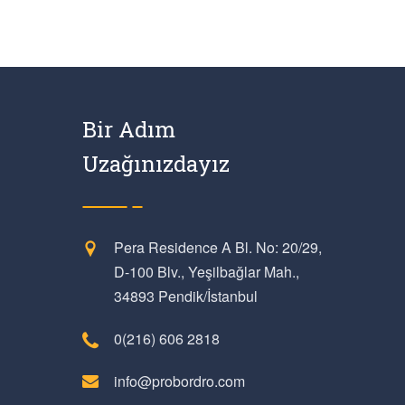
Bir Adım
Uzağınızdayız
Pera Residence A Bl. No: 20/29,
D-100 Blv., Yeşilbağlar Mah.,
34893 Pendik/İstanbul
0(216) 606 2818
info@probordro.com